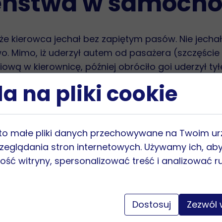
eństwa w samocho
że kierowca jechał bez zapiętym pasów. Nie jechał
o. Mimo, iż uderzył autem od pasażera (szczęście 
siową w kierownicę, później obróciło goi uderzył t
ignię zmiany biegów. Niestety jego stan jest ciężk
a na pliki cookie
anie akcji serca, ma obrzęk mózgu i jest utrzym
wietrzne zarówno kierowcy jak i pasażera, ale ki
ładne i porusza się wewnątrz pojazdu jak bezwładna
e to małe pliki danych przechowywane na Twoim u
latego, aby uczulić wszystkich, że pasy należy zap
zeglądania stron internetowych. Używamy ich, ab
 rogiem czy do koleżanki na kawę na sąsiednią uli
ość witryny, spersonalizować treść i analizować r
asie. Oprócz tych wszystkich tragicznych skutkó
w. Nasze samochody są ubezpieczone od takich z
Dostosuj
Zezwól 
ompensuje skutki wypadku. Takie środki przydałyby
 żadne odszkodowanie nie przysługuje, właśnie dla