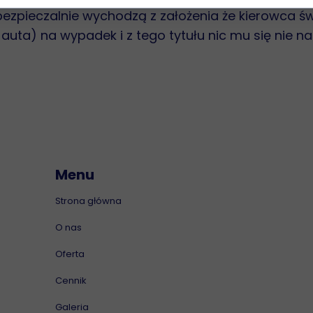
ezpieczalnie wychodzą z założenia że kierowca św
 auta) na wypadek i z tego tytułu nic mu się nie na
Menu
Strona główna
O nas
Oferta
Cennik
Galeria