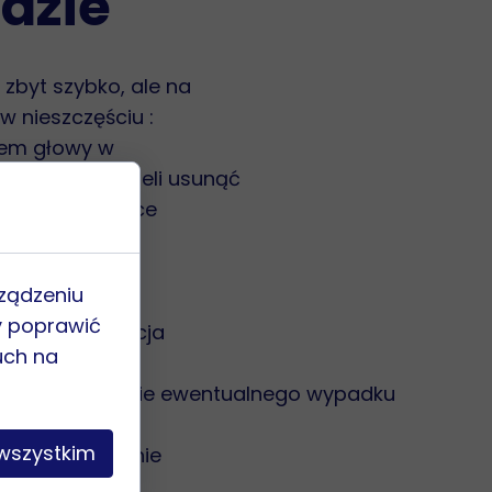
dzie
 zbyt szybko, ale na
w nieszczęściu :
yłem głowy w
i, lekarze musieli usunąć
ywany w śpiączce
edy pasy są nie
 masa.
rządzeniu
inać zawsze.
y poprawić
cę. Taka sytuacja
uch na
w dochodzą też
darzeń i w razie ewentualnego wypadku
wszystkim
 się na leczenie
tego,