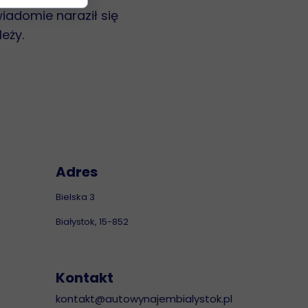
iadomie naraził się
leży.
Adres
Bielska 3
Białystok, 15-852
Kontakt
kontakt@autowynajembialystok.pl