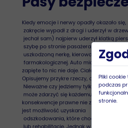
Pasy bezpiecz
Kiedy emocje i nerwy opadły okazało się, 
zakręcie wypadł z drogi i uderzył w drzew
jechał sam) najpierw uderzył klatką pier
szybę po stronie pasażera i plecami w dźw
Zgod
uszkodzoną nerkę, kierowca miał zatrzym
farmakologicznej. Auto miało poduszki po
zapięte to nic nie daje. Ciało jest bezw
Pliki cooki
Opisujemy przykre rzeczy, ale robimy to d
podczas pr
Nieważne czy jedziemy tylko do sklepu za
funkcjonaln
może zdarzyć się każdemu i w każdym cz
stronie.
konsekwencje prawne nie zapinania pasó
jest możliwość uzyskania
odszkodowania, które choć w części zrek
lub rehabilitację. Jednak w tym wypadku